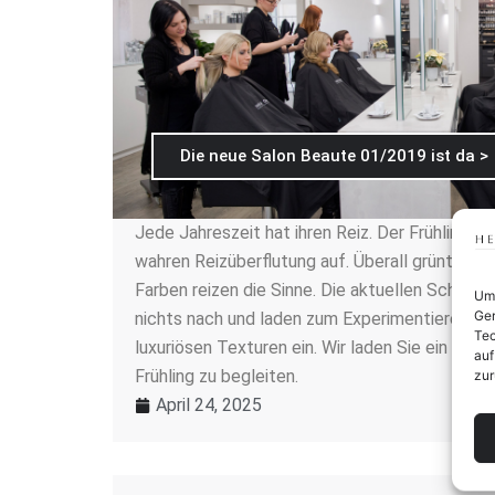
Die neue Salon Beaute 01/2019 ist da >
Jede Jahreszeit hat ihren Reiz. Der Frühling al
wahren Reizüberflutung auf. Überall grünt und 
Farben reizen die Sinne. Die aktuellen Schmink
Um 
Ger
nichts nach und laden zum Experimentieren mi
Tec
luxuriösen Texturen ein. Wir laden Sie ein Sie 
auf
Frühling zu begleiten.
zur
April 24, 2025