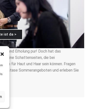
e ist da >
nuss und Erholung pur! Doch hat das
h seine Schattenseiten, die bei
lich für Haut und Haar sein können. Fragen
um
n Kérastase Sommerangeboten und erleben Sie
Ds
en