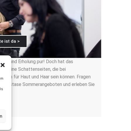
e ist da >
nuss und Erholung pur! Doch hat das
h seine Schattenseiten, die bei
lich für Haut und Haar sein können. Fragen
um
n Kérastase Sommerangeboten und erleben Sie
Ds
en