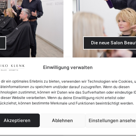
Die neue Salon Beaut
lerdings wartet mit einer
Sommer, das ist Sonne, Ge
Einwilligung verwalten
sprießt es, Düfte und
wunderbare Sonnenlicht auc
trends stehen der Natur in
ungenügendem Schutz schäd
dir ein optimales Erlebnis zu bieten, verwenden wir Technologien wie Cookies, 
äteinformationen zu speichern und/oder darauf zuzugreifen. Wenn du diesen
t leuchtenden Farben und
Sie uns nach den aktuelle
hnologien zustimmst, können wir Daten wie das Surfverhalten oder eindeutige I
in einen strahlend schönen
einen schönen Sommer!
 dieser Website verarbeiten. Wenn du deine Einwillligung nicht erteilst oder
April 24, 2025
ückziehst, können bestimmte Merkmale und Funktionen beeinträchtigt werden.
Akzeptieren
Ablehnen
Einstellungen anseh